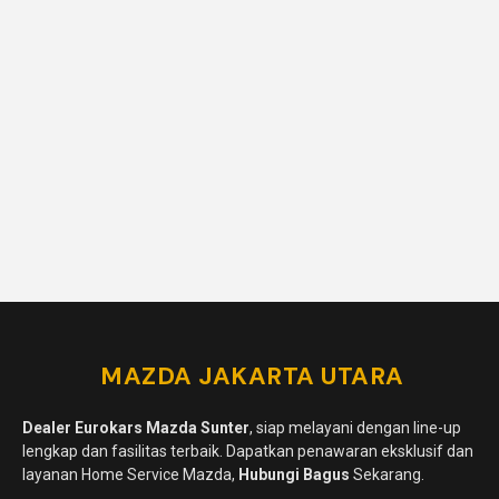
MAZDA JAKARTA UTARA
Dealer
Eurokars Mazda Sunter
, siap melayani dengan line-up
lengkap dan fasilitas terbaik. Dapatkan penawaran eksklusif dan
layanan Home Service Mazda,
Hubungi Bagus
Sekarang.